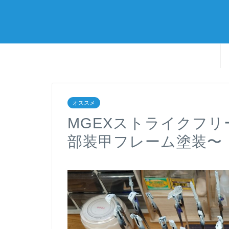
オススメ
MGEXストライクフ
部装甲フレーム塗装〜