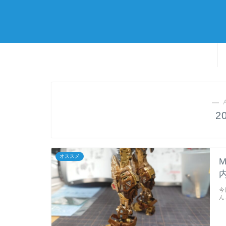
― 
2
オススメ
今
ん