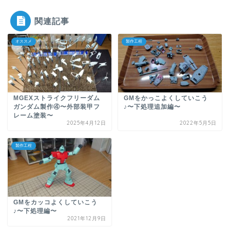
関連記事
オススメ
製作工程
MGEXストライクフリーダム
GMをかっこよくしていこう
ガンダム製作④〜外部装甲フ
♪〜下処理追加編〜
レーム塗装〜
2025年4月12日
2022年5月5日
製作工程
GMをカッコよくしていこう
♪〜下処理編〜
2021年12月9日