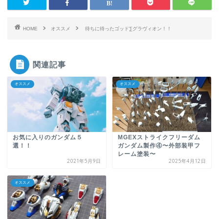
HOME
オススメ
待ちに待ったゴッド∑グラヴィオン！！
関連記事
オススメ
オススメ
お気に入りのガンダム５
MGEXストライクフリーダム
選！！
ガンダム製作④〜外部装甲フ
レーム塗装〜
2021年5月9日
2025年4月12日
オススメ